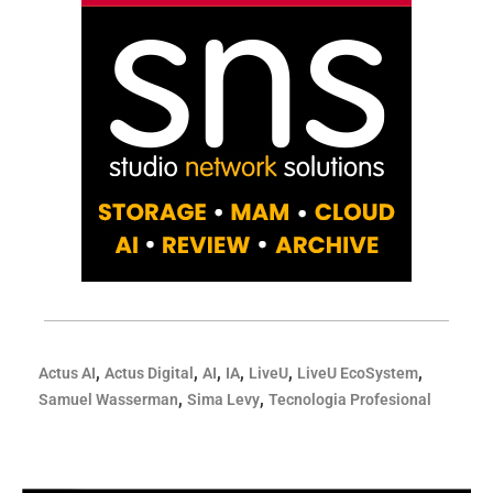
,
,
,
,
,
,
Actus AI
Actus Digital
AI
IA
LiveU
LiveU EcoSystem
,
,
Samuel Wasserman
Sima Levy
Tecnologia Profesional