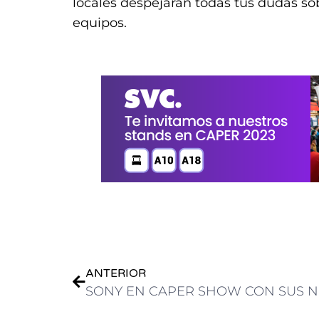
locales despejarán todas tus dudas sob
equipos.
.
.
ANTERIOR