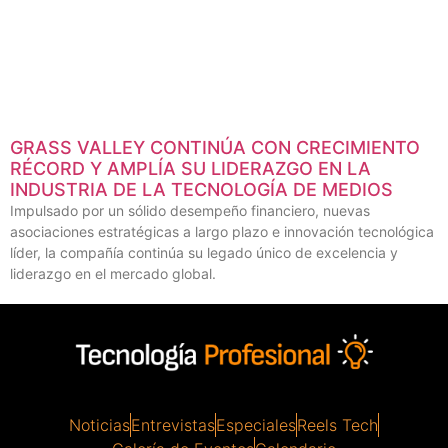
GRASS VALLEY CONTINÚA CON CRECIMIENTO
RÉCORD Y AMPLÍA SU LIDERAZGO EN LA
INDUSTRIA DE LA TECNOLOGÍA DE MEDIOS
Impulsado por un sólido desempeño financiero, nuevas
asociaciones estratégicas a largo plazo e innovación tecnológica
líder, la compañía continúa su legado único de excelencia y
liderazgo en el mercado global.
Noticias
Entrevistas
Especiales
Reels Tech