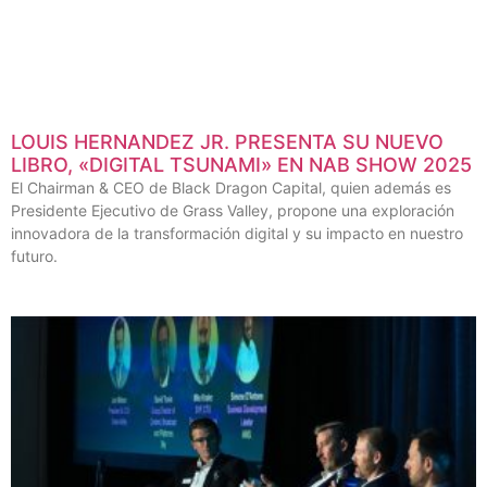
LOUIS HERNANDEZ JR. PRESENTA SU NUEVO
LIBRO, «DIGITAL TSUNAMI» EN NAB SHOW 2025
El Chairman & CEO de Black Dragon Capital, quien además es
Presidente Ejecutivo de Grass Valley, propone una exploración
innovadora de la transformación digital y su impacto en nuestro
futuro.