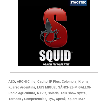
,
,
,
,
,
AEQ
ARCHI Chile
Capitol IP Plus
Colombia
Kroma
,
,
Kuarzo Argentina
LUIS MIGUEL SÁNCHEZ-MIGALLON
,
,
,
,
Radio Agricultura
RTVC
Solaris
Talk Show Systel
,
,
,
Torneos y Competencias
TyC
Xpeak
Xplore MAX