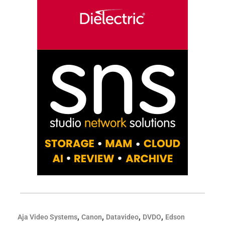
,
,
,
,
Aja Video Systems
Canon
Datavideo
DVDO
Edson