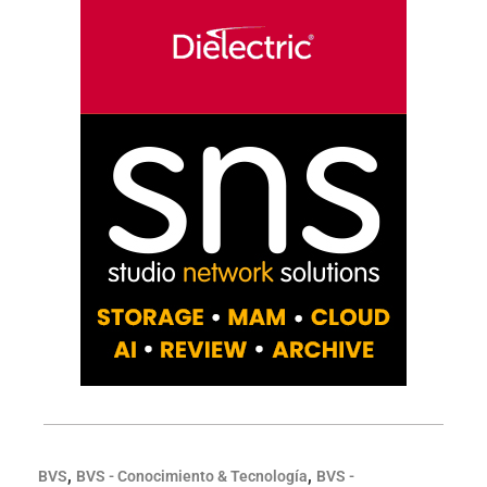
,
,
BVS
BVS - Conocimiento & Tecnología
BVS -