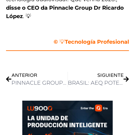
disse o CEO da Pinnacle Group Dr Ricardo
López
. 💡
.
©
💡
Tecnología Profesional
ANTERIOR
SIGUIENTE
PINNACLE GROUP CIERRA UN 2025 DE ROAD SHOWS PRESENTANDO LA BLACKMAGIC CAMERA PYXIS 12K Y EL CAMERA PRODOCK PARA IPHONE EN UNA SEMANA DE EVENTOS EN MANAUS
BRASIL: AEQ POTENCIA LA RENOVACIÓN TECNOLÓGICA DE RADIO EP CAMPINAS CON CAPITOL IP