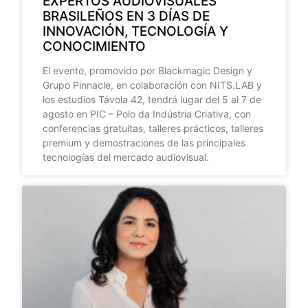
EXPERTOS AUDIOVISUALES
BRASILEÑOS EN 3 DÍAS DE
INNOVACIÓN, TECNOLOGÍA Y
CONOCIMIENTO
El evento, promovido por Blackmagic Design y
Grupo Pinnacle, en colaboración con NITS.LAB y
los estudios Távola 42, tendrá lugar del 5 al 7 de
agosto en PIC – Polo da Indústria Criativa, con
conferencias gratuitas, talleres prácticos, talleres
premium y demostraciones de las principales
tecnologías del mercado audiovisual.