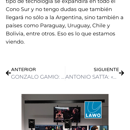
tipo de tecnología se expandirá en todo el
Cono Sur y no tengo dudas que también
llegará no sólo a la Argentina, sino también a
países como Paraguay, Uruguay, Chile y
Bolivia, entre otros. Eso es lo que estamos
viendo.
ANTERIOR
SIGUIENTE
GONZALO GAMIO: “INTRODUCIMOS EN ARGENTINA LA NUEVA CÁMARA PTZ SONY BRC-AM7, CON AUTO FRAMING Y AI INCORPORADA”
ANTONIO SATTA: «LA LÍNEA DE TRANSMISORES DE TV GATESAIR PARA EL ESTÁNDAR ATSC 3.0 EMPIEZA A SER ADOPTADA EN LATAM»