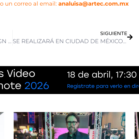
o un correo al email:
analuisa@artec.com.mx
SIGUIENTE
SET EXPO 2023: BLACKMAGIC DESIGN Y PINNACLE GROUP SE DESTACARÁN EN EL STAND #41.
SE REALIZARÁ EN CIUDAD DE MÉXICO EL SONY SOLUTIONS FORUM