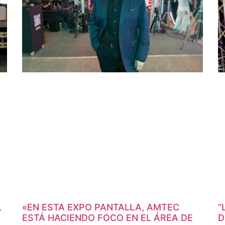
L
«EN ESTA EXPO PANTALLA, AMTEC
“
ESTÁ HACIENDO FOCO EN EL ÁREA DE
D