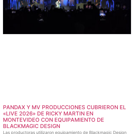
PANDAX Y MV PRODUCCIONES CUBRIERON EL
«LIVE 2026» DE RICKY MARTIN EN
MONTEVIDEO CON EQUIPAMIENTO DE
BLACKMAGIC DESIGN
Las productoras utilizaron equipamiento de Blackmagic Design