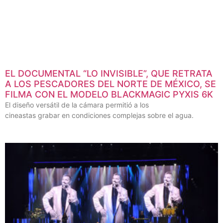
EL DOCUMENTAL “LO INVISIBLE”, QUE RETRATA
A LOS PESCADORES DEL NORTE DE MÉXICO, SE
FILMA CON EL MODELO BLACKMAGIC PYXIS 6K
El diseño versátil de la cámara permitió a los
cineastas grabar en condiciones complejas sobre el agua.