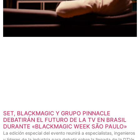
SET, BLACKMAGIC Y GRUPO PINNACLE
DEBATIRÁN EL FUTURO DE LA TV EN BRASIL
DURANTE «BLACKMAGIC WEEK SÃO PAULO»
La edición especial del evento reunirá a especialistas, ingenieros
y líderes de la industria para debatir sobre la llegada de la DTV+,