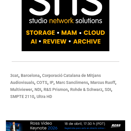
,
,
3cat
Barcelona
Corporació Catalana de Mitjans
,
,
,
,
,
Audiovisuals
COTS
IP
Marc Sanclimens
Marcus Ruoff
,
,
,
,
,
Multiviewer
NDI
R&S Prismon
Rohde & Schwarz
SDI
,
SMPTE 2110
Ultra HD