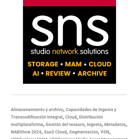
,
Almacenamiento y archivo
Capacidades de Ingesta y
,
,
Transcodificación Integral
Cloud
Distribución
,
,
,
,
multiplataforma
Gestión del tesauro
Ingesta
Metadatos
,
,
,
,
NABShow 2024
SaaS Cloud
Segmentación
VSN