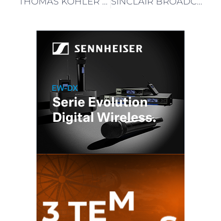
THOMAS KOHLER ES EL NUEVO CEO DE VIACCESS-ORCA
SINCLAIR BROADCAST ELIGIÓ LA SOLUCIÓN PULSE-IT DE EMBRACE PARA LA ORQUESTACIÓN DE MEDIOS EN LA NUBE