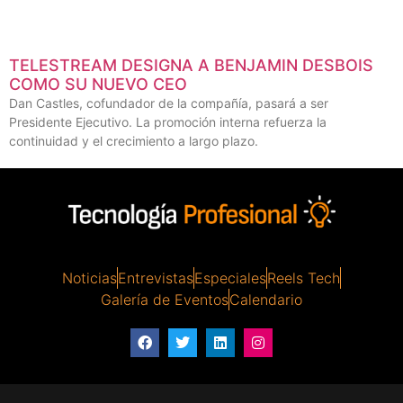
TELESTREAM DESIGNA A BENJAMIN DESBOIS
COMO SU NUEVO CEO
Dan Castles, cofundador de la compañía, pasará a ser
Presidente Ejecutivo. La promoción interna refuerza la
continuidad y el crecimiento a largo plazo.
Noticias
Entrevistas
Especiales
Reels Tech
Galería de Eventos
Calendario