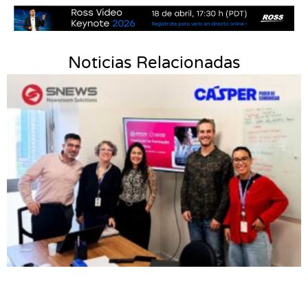
,
,
,
Brasil
Caribe & América Central
CONCACAF
Copa
,
,
América 2024
Flujo Streamers
Flujo Tradicional
,
,
Broadcast
Latinoamérica
Lifetime Free Support-Free
,
,
,
,
,
Upgrades
LUZU TV
MGE/OPIC Telecom
OLGA TV
REMI
,
,
,
,
SET Expo 2024
Spark II
Tally Box
TV Azteca Monterrey
,
,
,
Univiso
UV100
UV2004
WIT-Pro Group
Noticias Relacionadas