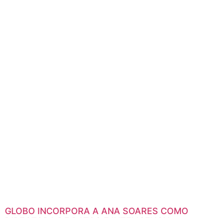
CONSOLA VIRTUAL AEQ CAPITOL IP EN SU
ESTUDIO CENTRAL
En el proyecto destaca la utilización de AEQ VirtualCAPITOL
como interfaz de control, lo que brinda mayor flexibilidad a la
configuración del estudio.