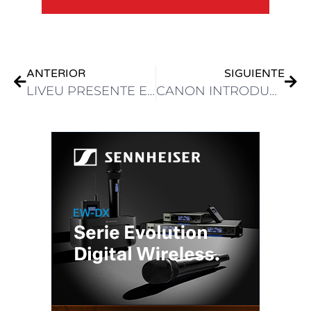
ANTERIOR
SIGUIENTE
LIVEU PRESENTE EN SET EXPO 2024 JUNTO A SUS TRES DISTRIBUIDORES UCAN, 2LIVE Y MERLIN
CANON INTRODUCE EN SET EXPO SU NUEVA CÁMARA CINEMA EOS C400 CON RESOLUCIÓN 6K Y MONTURA RF