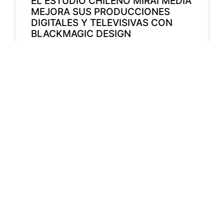
EL ESTUDIO CHILENO MIRAI MEDIA
MEJORA SUS PRODUCCIONES
DIGITALES Y TELEVISIVAS CON
BLACKMAGIC DESIGN
Con Ultimatte 12 HD y la Blackmagic Pocket
Cinema Camera 6K Pro crea contenidos
multiplataforma realistas y con estética
cinematográfica.
Cargar más
Noticias
Entrevistas
Especiales
Reels Tech
Galería de Eventos
Calendario