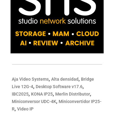
,
,
Aja Video Systems
Alta densidad
Bridge
,
,
Live 12G-4
Desktop Software v17.6
,
,
,
IBC2025
KONA IP25
Merlin Distributor
,
Miniconversor UDC-4K
Miniconvertidor IP25-
,
R
Video IP