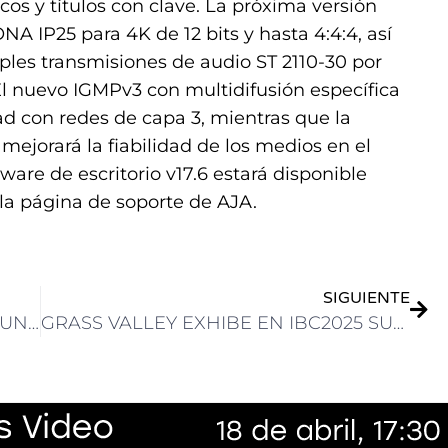
os y títulos con clave. La próxima versión
 IP25 para 4K de 12 bits y hasta 4:4:4, así
les transmisiones de audio ST 2110-30 por
El nuevo IGMPv3 con multidifusión específica
d con redes de capa 3, mientras que la
mejorará la fiabilidad de los medios en el
tware de escritorio v17.6 estará disponible
la página de soporte de AJA.
SIGUIENTE
KENICHIRO HIBI DE SONY: «VEMOS UNA TRANSFORMACIÓN TECNOLÓGICA A DIGITAL, COMO ASÍ TAMBIÉN EL DESARROLLO DE LA PRODUCCIÓN REMOTA»
GRASS VALLEY EXHIBE EN IBC2025 SUS INNOVACIONES E INTEGRACIONES PARA SOLUCIONES DE PLAYOUT Y MAM