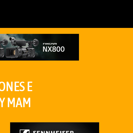
ONES E
 Y MAM