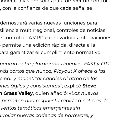
oderar a las emisoras para ofrecer un control
 con la confianza de que cada señal se
demostrará varias nuevas funciones para
iliencia multirregional, controles de noticias
de control de AMPP e innovadoras integraciones
e permite una edición rápida, directa a la
 para garantizar el cumplimiento normativo.
mentan entre plataformas lineales, FAST y OTT,
 más cortos que nunca, Playout X ofrece a las
rear y monetizar canales al ritmo de las
es ágiles y consistentes”
, explicó
Steve
n Grass Valley
, quien añadió:
«Las nuevas
permiten una respuesta rápida a noticias de
eventos temáticos emergentes sin
arrollar nuevas cadenas de hardware, y