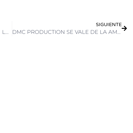
SIGUIENTE
LIVEU Y ONE MEDIA PRESENTES EN LA TRANSMISIÓN DE ELECCIONES PRESIDENCIALES DE MÉXICO
DMC PRODUCTION SE VALE DE LA AMPP DE GRASS VALLEY PARA LA PRODUCCIÓN REMOTA DEL CAMPEONATO RALLYX MOTORSPORTS