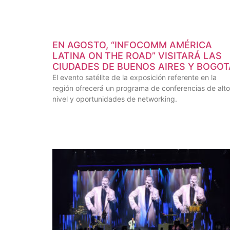
EN AGOSTO, “INFOCOMM AMÉRICA
LATINA ON THE ROAD” VISITARÁ LAS
CIUDADES DE BUENOS AIRES Y BOGOT
El evento satélite de la exposición referente en la
región ofrecerá un programa de conferencias de alto
nivel y oportunidades de networking.