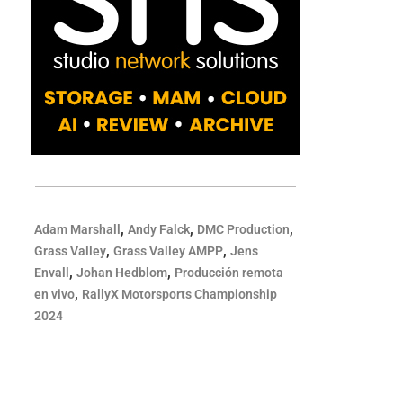
,
,
,
Adam Marshall
Andy Falck
DMC Production
,
,
Grass Valley
Grass Valley AMPP
Jens
,
,
Envall
Johan Hedblom
Producción remota
,
en vivo
RallyX Motorsports Championship
2024