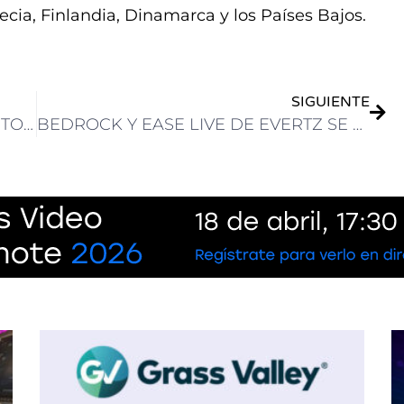
ecia, Finlandia, Dinamarca y los Países Bajos.
SIGUIENTE
CAPER ANUNCIA LA FECHA DEL ACTO DE ADJUDICACIÓN DE STANDS PARA CAPER SHOW 2024
BEDROCK Y EASE LIVE DE EVERTZ SE UNEN PARA CREAR UNA EXPERIENCIA INTERACTIVA M6+ PARA LA EUROCOPA 2024