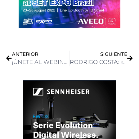
ANTERIOR
SIGUIENTE
¡ÚNETE AL WEBINAR DE LANZAMIENTO EXCLUSIVO DE LA NUEVA CÁMARA CANON EOS C400!
RODRIGO COSTA: «EN PANASONIC TENEMOS UNA SÓLIDA LÍNEA DE PRODUCTOS PARA LA INDUSTRIA PROFESIONAL DEL VIDEO»