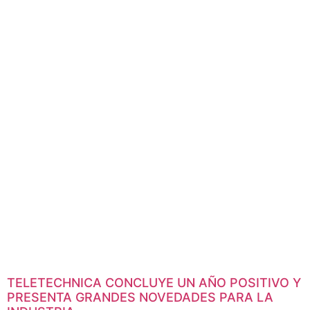
WELLINGTON SANTOS: «LEMO ES UNA
REFERENCIA GLOBAL PARA LA ALTA
CONECTIVIDAD EN BROADCAST»
La marca suiza estuvo en CAPER Show de la mano de
Teletechnica, su nuevo distribudor para los mercados de
Argentina, Uruguay y Paraguay.