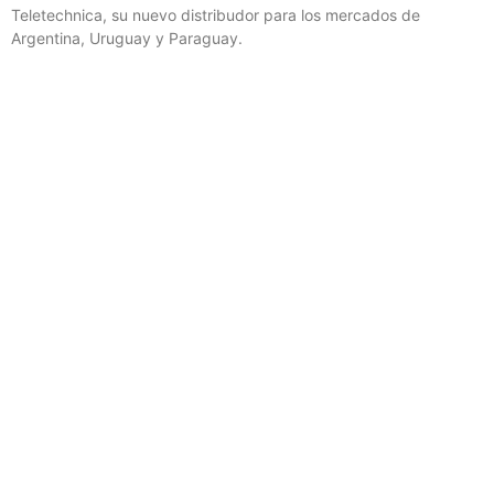
SES REFUERZA SU CONSTELACIÓN DE ÓRBITA
TERRESTRE MEDIA CON EL LANZAMIENTO DE
DOS SATÉLITES O3B MPOWER