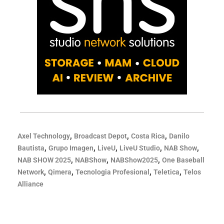
,
,
,
Axel Technology
Broadcast Depot
Costa Rica
Danilo
,
,
,
,
,
Bautista
Grupo Imagen
LiveU
LiveU Studio
NAB Show
,
,
,
NAB SHOW 2025
NABShow
NABShow2025
One Baseball
,
,
,
,
Network
Qimera
Tecnologia Profesional
Teletica
Telos
Alliance