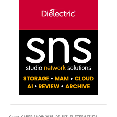
,
,
,
,
,
Caper
CAPER SHOW 2025
DF
DIT
EL ETERNATUTA