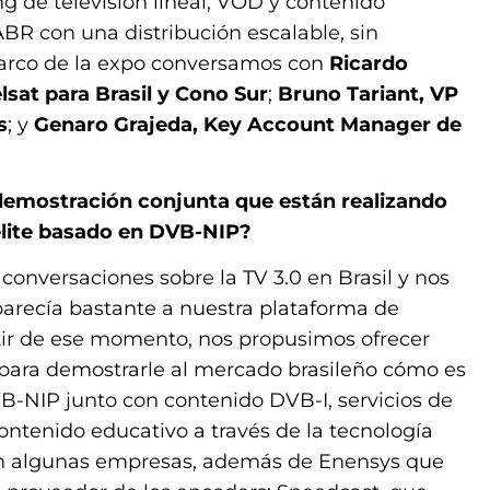
g de televisión lineal, VOD y contenido
BR con una distribución escalable, sin
marco de la expo conversamos con
Ricardo
lsat para Brasil y Cono Sur
;
Bruno Tariant, VP
s
; y
Genaro Grajeda, Key Account Manager de
demostración conjunta que están realizando
élite basado en DVB-NIP?
onversaciones sobre la TV 3.0 en Brasil y nos
arecía bastante a nuestra plataforma de
artir de ese momento, nos propusimos ofrecer
para demostrarle al mercado brasileño cómo es
VB-NIP junto con contenido DVB-I, servicios de
contenido educativo a través de la tecnología
n algunas empresas, además de Enensys que