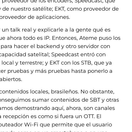
, proveedor de los encoders; Speedcast, que
w de nuestro satélite; EKT, como proveedor de
proveedor de aplicaciones.
 un talk real y explicarle a la gente qué es
rque ahora todo es IP. Entonces, Ateme puso los
para hacer el backend y otro servidor con
apacidad satelital; Speedcast entró con
local y terrestre; y EKT con los STB, que ya
er pruebas y más pruebas hasta ponerlo a
abiertos.
 contenidos locales, brasileños. No obstante,
conseguimos sumar contenidos de SBT y otras
tamos demostrando aquí, ahora, son canales
la recepción es como si fuera un OTT. El
uteador Wi-Fi que permite que el usuario