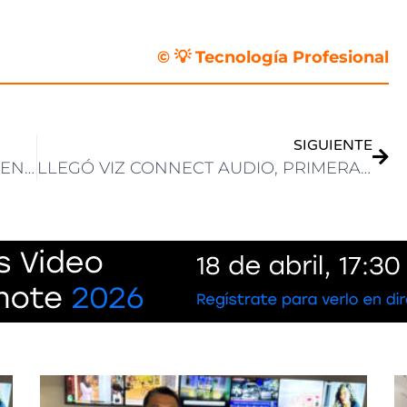
© 💡 Tecnología Profesional
SIGUIENTE
UN TOUR POR EL BOOTH DE SONY EN NAB SHOW 2025: HIGHLIGHTS Y MANO A MANO CON GONZALO GAMIO
LLEGÓ VIZ CONNECT AUDIO, PRIMERA SOLUCIÓN DE VIZRT DEDICADA A LA CONEXIÓN DE AUDIO NDI