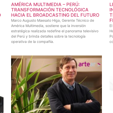
AMÉRICA MULTIMEDIA – PERÚ:
L
TRANSFORMACIÓN TECNOLÓGICA
I
O
HACIA EL BROADCASTING DEL FUTURO
T
F
Marco Augusto Maesato Higa, Gerente Técnico de
América Multimedia, sostiene que la inversión
El
estratégica realizada redefine el panorama televisivo
Ho
del Perú y brinda detalles sobre la tecnología
Po
operativa de la compañía.
co