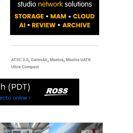
,
,
,
ATSC 3.0
GatesAir
Maxiva
Maxiva UATK
Ultra-Compact