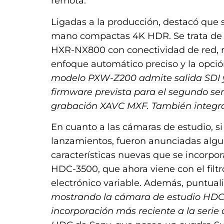
remota.
Ligadas a la producción, destacó que
mano compactas 4K HDR. Se trata d
HXR-NX800 con conectividad de red, r
enfoque automático preciso y la opci
modelo PXW-Z200 admite salida SDI y 
firmware prevista para el segundo se
grabación XAVC MXF. También integr
En cuanto a las cámaras de estudio, s
lanzamientos, fueron anunciadas alg
características nuevas que se incorpora
HDC-3500, que ahora viene con el filt
electrónico variable. Además, puntual
mostrando la cámara de estudio HDC
incorporación más reciente a la seri