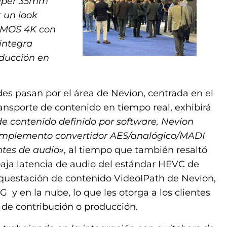
Super 35mm
r un look
CMOS 4K con
integra
oducción en
des pasan por el área de Nevion, centrada en el
ansporte de contenido en tiempo real, exhibirá
de contenido definido por software, Nevion
omplemento convertidor AES/analógico/MADI
ntes de audio»
, al tiempo que también resaltó
 baja latencia de audio del estándar HEVC de
rquestación de contenido VideoIPath de Nevion,
y en la nube, lo que les otorga a los clientes
 de contribución o producción.