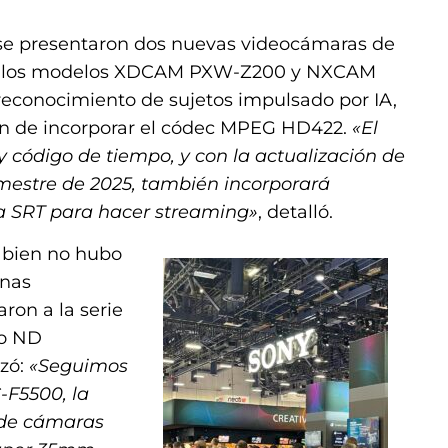
 se presentaron dos nuevas videocámaras de
e los modelos XDCAM PXW-Z200 y NXCAM
econocimiento de sujetos impulsado por IA,
ón de incorporar el códec MPEG HD422.
«El
código de tiempo, y con la actualización de
mestre de 2025, también incorporará
a SRT para hacer streaming»
, detalló.
i bien no hubo
unas
ron a la serie
ro ND
izó:
«Seguimos
-F5500, la
e de cámaras