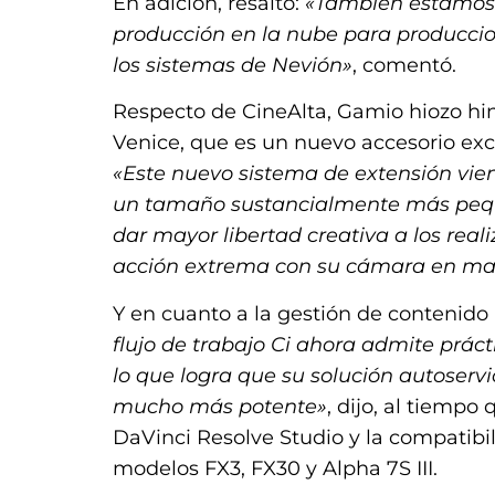
En adición, resaltó:
«También estamos 
producción en la nube para produccio
los sistemas de Nevión»
, comentó.
Respecto de CineAlta, Gamio hiozo hin
Venice, que es un nuevo accesorio excl
«Este nuevo sistema de extensión vie
un tamaño sustancialmente más peque
dar mayor libertad creativa a los rea
acción extrema con su cámara en m
Y en cuanto a la gestión de contenid
flujo de trabajo Ci ahora admite prá
lo que logra que su solución autoservi
mucho más potente»
, dijo, al tiempo
DaVinci Resolve Studio y la compatibi
modelos FX3, FX30 y Alpha 7S III.