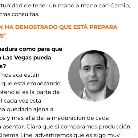
oportunidad de tener un mano a mano con Gamio,
ras consultas.
N HA DEMOSTRADO QUE ESTÁ PREPARA
S”
 madura como para que
en Las Vegas pueda
es?
emos acá están
el que está empezando
tencial es la parte de
l cada vez está
 ha quedado ajena a
os y más allá de la maduración de cada
a asentar. Claro que si comparamos producción
 Cinema Line, advertiremos que es algo muy