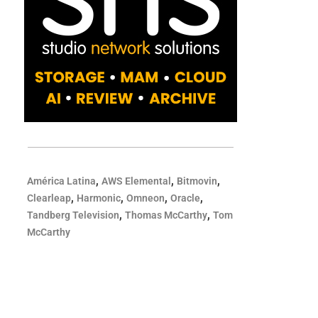
,
,
,
América Latina
AWS Elemental
Bitmovin
,
,
,
,
Clearleap
Harmonic
Omneon
Oracle
,
,
Tandberg Television
Thomas McCarthy
Tom
McCarthy