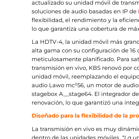
actualizado su unidad móvil de trans
soluciones de audio basadas en IP de
flexibilidad, el rendimiento y la efici
lo que garantiza una cobertura de máx
La HDTV-4, la unidad móvil más grand
alta gama con su configuración de 16 
meticulosamente planificado. Para sa
transmisión en vivo, KBS renovó por co
unidad móvil, reemplazando el equip
audio Lawo mc²56, un motor de audi
stagebox A__stage64. El integrador d
renovación, lo que garantizó una integr
Diseñado para la flexibilidad de la p
La transmisión en vivo es muy dinámi
dentro de las unidades móviles.
“La u