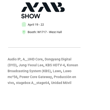
,
,
Audio IP
A__UHD Core
Dongyang Digital
,
,
,
(DYD)
Jung-Yeoul Lee
KBS HDTV-4
Korean
,
,
Broadcasting System (KBS)
Lawo
Lawo
,
,
mc²56
Power Core Gateway
Producción en
,
,
vivo
stagebox A__stage64
Unidad Móvil