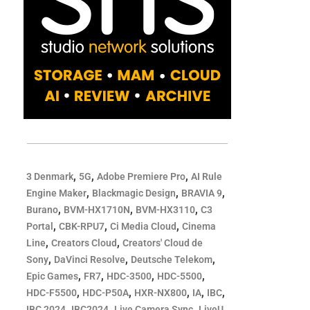
,
,
,
3 Denmark
5G
Adobe Premiere Pro
AI Rule
,
,
,
Engine Maker
Blackmagic Design
BRAVIA 9
,
,
,
Burano
BVM-HX1710N
BVM-HX3110
C3
,
,
,
Portal
CBK-RPU7
Ci Media Cloud
Cinema
,
,
Line
Creators Cloud
Creators' Cloud de
,
,
,
Sony
DaVinci Resolve
Deutsche Telekom
,
,
,
,
Epic Games
FR7
HDC-3500
HDC-5500
,
,
,
,
,
HDC-F5500
HDC-P50A
HXR-NX800
IA
IBC
,
,
,
,
IBC 2024
IBC2024
Live Camera Sync
LiveU