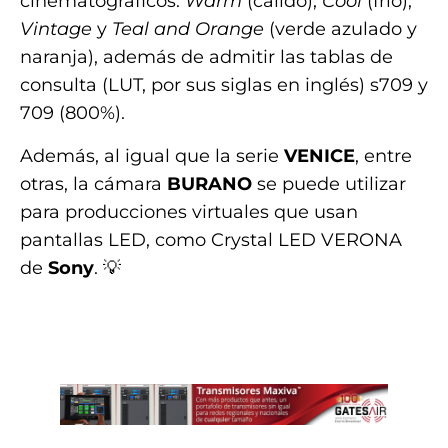
cinematográficos:
Warm
(cálido),
Cool
(frío),
Vintage
y
Teal and Orange
(verde azulado y
naranja), además de admitir las tablas de
consulta (LUT, por sus siglas en inglés) s709 y
709 (800%).
Además, al igual que la serie
VENICE
, entre
otras, la cámara
BURANO
se puede utilizar
para producciones virtuales que usan
pantallas LED, como Crystal LED VERONA
de
Sony
. 💡
.
.