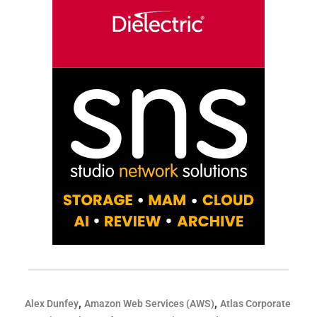
,
,
Alex Dunfey
Amazon Web Services (AWS)
Atlas Corporate