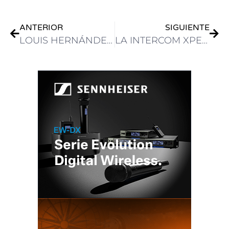
ANTERIOR
SIGUIENTE
LOUIS HERNÁNDEZ JR.: “ESTAMOS A LAS PUERTAS DE LA PRÓXIMA FASE DE LA DIGITALIZACIÓN”
LA INTERCOM XPEAK DE AEQ POTENCIA LA NUEVA OB VAN DE ASHARQ TV