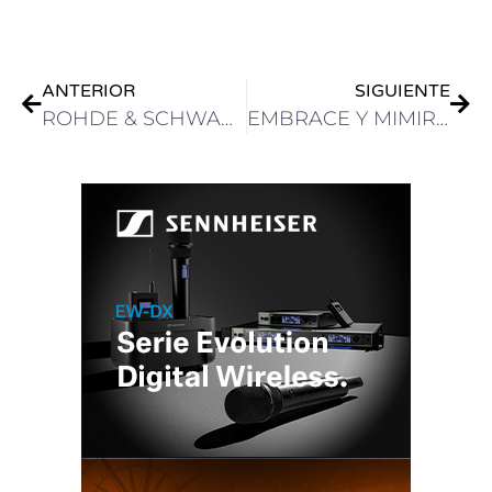
ANTERIOR
SIGUIENTE
ROHDE & SCHWARZ PRESENTARÁ EN IBC2024 SU INNOVACIÓN TECNOLÓGICA EN MATERIA DE EFICIENCIA ENERGÉTICA
EMBRACE Y MIMIR UNEN FUERZAS PARA MODERNIZAR LA GESTIÓN DEL FLUJO DE TRABAJO DE LOS MEDIOS