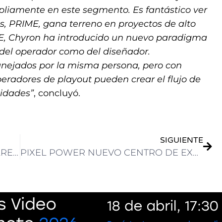
pliamente en este segmento. Es fantástico ver
s, PRIME, gana terreno en proyectos de alto
ME, Chyron ha introducido un nuevo paradigma
 del operador como del diseñador.
anejados por la misma persona, pero con
peradores de playout pueden crear el flujo de
sidades”
, concluyó.
SIGUIENTE
NONSTOP STUDIOS ADQUIERE HEARENT, LA EMPRESA DE RENTING Y ALQUILER DE VEHÍCULOS ESPECIALIZADA EN EL SECTOR AUDIOVISUAL
PIXEL POWER NUEVO CENTRO DE EXCELENCIA PARA PRODUCTOS MULTIMEDIA DEFINIDOS POR SOFTWARE DE ROHDE & SCHWARZ