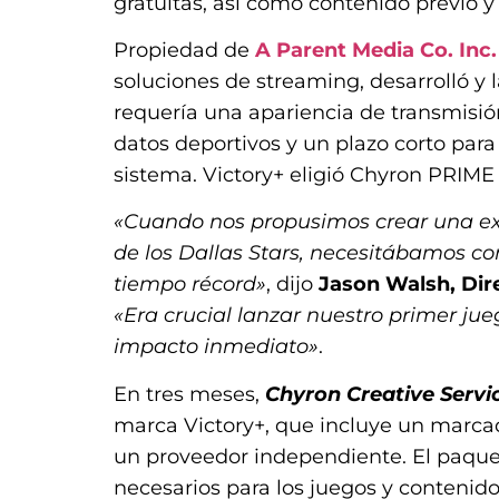
gratuitas, así como contenido previo y 
Propiedad de
A Parent Media Co. Inc
soluciones de streaming, desarrolló y l
requería una apariencia de transmisión
datos deportivos y un plazo corto para
sistema. Victory+ eligió Chyron PRIME 
«Cuando nos propusimos crear una exp
de los Dallas Stars, necesitábamos c
tiempo récord»
, dijo
Jason Walsh, Dir
«Era crucial lanzar nuestro primer j
impacto inmediato»
.
En tres meses,
Chyron Creative Servi
marca Victory+, que incluye un marcad
un proveedor independiente. El paque
necesarios para los juegos y contenid