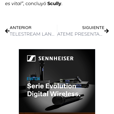
es vital”
, concluyó
Scully
.
ANTERIOR
SIGUIENTE
TELESTREAM LANZA DIVA 9, SU SISTEMA MIDDLEWARE PARA GESTIÓN, ACCESO Y ARCHIVO DE MEDIOS
ATEME PRESENTARÁ LAS ACTUALIZACIONES DE SU TECNOLOGÍA DE INSERCIÓN DE ANUNCIOS EN NABSHOW 2024