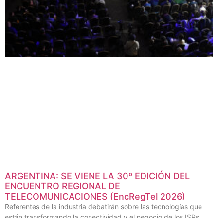
ARGENTINA: SE VIENE LA 30º EDICIÓN DEL
ENCUENTRO REGIONAL DE
TELECOMUNICACIONES (EncRegTel 2026)
Referentes de la industria debatirán sobre las tecnologías que
están transformando la conectividad y el negocio de los ISPs,