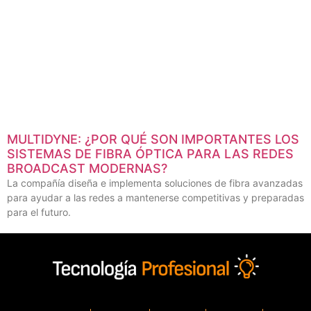
MULTIDYNE: ¿POR QUÉ SON IMPORTANTES LOS
SISTEMAS DE FIBRA ÓPTICA PARA LAS REDES
BROADCAST MODERNAS?
La compañía diseña e implementa soluciones de fibra avanzadas
para ayudar a las redes a mantenerse competitivas y preparadas
para el futuro.