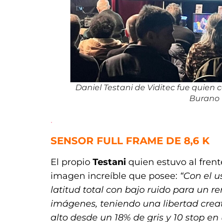
Daniel Testani de Viditec fue quien
Burano
.
SENSOR FULL FRAME DE 8,6 K
El propio
Testani
quien estuvo al frent
imagen increíble que posee:
“Con el 
latitud total con bajo ruido para un r
imágenes, teniendo una libertad crea
alto desde un 18% de gris y 10 stop e