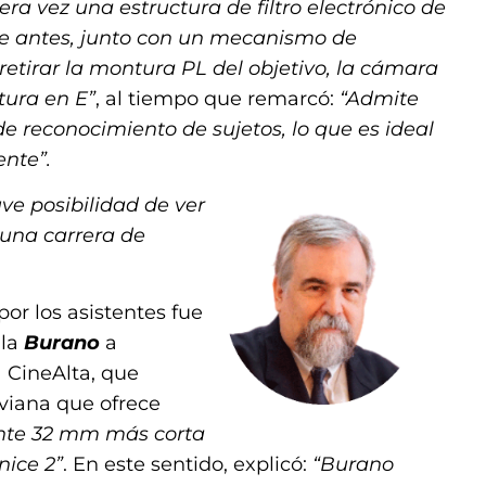
ra vez una estructura de filtro electrónico de
ue antes, junto con un mecanismo de
 retirar la montura PL del objetivo, la cámara
tura en E”
, al tiempo que remarcó:
“Admite
e reconocimiento de sujetos, lo que es ideal
nte”.
ve posibilidad de ver
 una carrera de
or los asistentes fue
 la
Burano
a
a CineAlta, que
viana que ofrece
te 32 mm más corta
nice 2”
. En este sentido, explicó:
“Burano