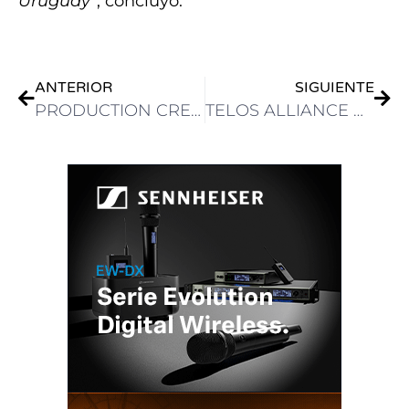
Uruguay”
, concluyó.
ANTERIOR
SIGUIENTE
PRODUCTION CREW SELECCIONÓ CÁMARAS IKEGAMI UHK-X700 4K-UHD PARA UNIDAD MÓVIL 12G-SDI
TELOS ALLIANCE ANUNCIÓ LA ACTUALIZACIÓN DE SU SOFTWARE AXIA QUASAR V3.2