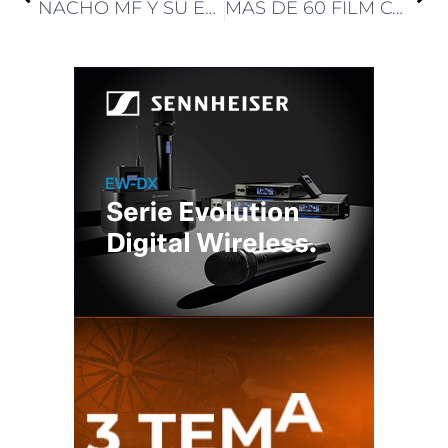
NACHO MF Y SU EQUIPO ESTÁN PRESENTES EN LA SEMANA ABC BRAZIL CON LAS ULTIMAS CÁMARAS DE RED: RAPTOR X Y KOMODO X
MÁS DE 60 FILM COMISSION IBEROAMERICANAS FIRMAN UN HISTÓRICO ACUERDO PARA IMPULSAR LA COPRODUCCIÓN EN LA REGIÓN