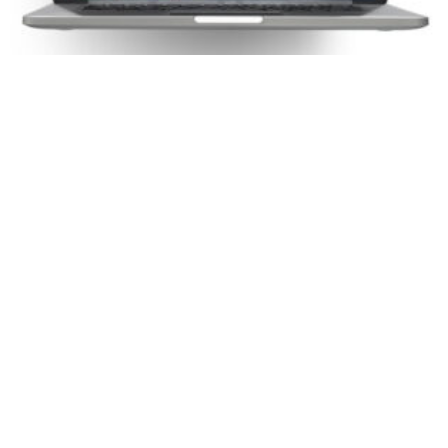
VSN EXHIBIRÁ EL PODER DE VSNEXPLORER
MEDIA ASSET MANAGEMENT EN NABSHOW
2024
Su software de vanguardia ofrece una gran cantidad de
beneficios diseñados para optimizar sus procesos e impulsar la
productividad. Ofrece opciones en la nube y SaaS para
soluciones escalables y personalizables.