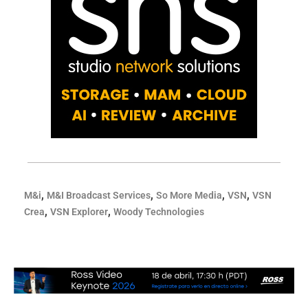
,
,
,
,
M&i
M&I Broadcast Services
So More Media
VSN
VSN
,
,
Crea
VSN Explorer
Woody Technologies